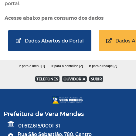
portal.
Acesse abaixo para consumo dos dados
Dados Abertos do Portal
Dados Ab
Ir para o menu [1]
Ir para o conteúdo [2]
Ir para o rodapé [3]
TELEFONES
OUVIDORIA
SUBIR
Prefeitura de Vera Mendes
01.612.615/0001-31
Rua São Sebastião, 780, Centro