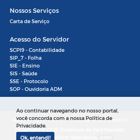
Nossos Serviços
Carta de Serviço
Acesso do Servidor
SCPI9 - Contabilidade
SIP_7 - Folha
SIE - Ensino
SIS - Saúde
SSE - Protocolo
SOP - Ouvidoria ADM
Ao continuar navegando no nosso portal,
você concorda com a nossa Política de
Versão do Sistema: 5.0.93
Data da Versão: 18/03/2026
Privacidade.
Copyright © 2026 Prefeitura de Vera Mendes.
Todos os direitos reservados.
Ok, entendi!
SUBIR