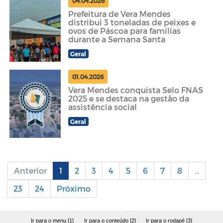
04.04.2026
Prefeitura de Vera Mendes
distribui 3 toneladas de peixes e
ovos de Páscoa para famílias
durante a Semana Santa
Geral
01.04.2026
Vera Mendes conquista Selo FNAS
2025 e se destaca na gestão da
assistência social
Geral
Anterior
1
2
3
4
5
6
7
8
...
23
24
Próximo
Ir para o menu [1]
Ir para o conteúdo [2]
Ir para o rodapé [3]