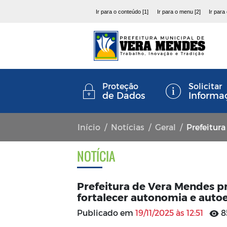
Ir para o conteúdo [1]
Ir para o menu [2]
Ir para
Proteção
Solicitar
de Dados
Informa
Início
Notícias
Geral
Prefeitura de Vera Me
NOTÍCIA
Prefeitura de Vera Mendes 
fortalecer autonomia e autoe
Publicado em
19/11/2025 às 12:51
8