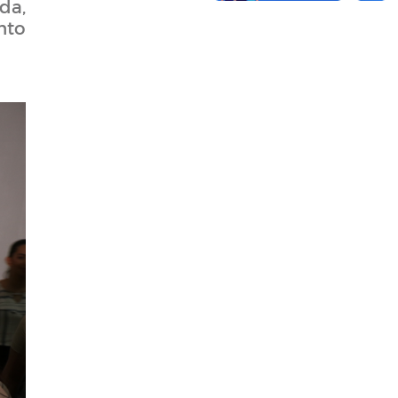
da,
nto