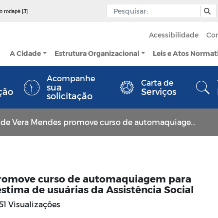
 o rodapé [3]
Acessibilidade
Co
A Cidade
Estrutura Organizacional
Leis e Atos Normat
Acompanhe
Carta de
sua
ção
Serviços
solicitação
ndes promove curso de automaquiagem para fortalecer autonomia e autoestima de usuárias da Assistência Social
promove curso de automaquiagem para
stima de usuárias da Assistência Social
51 Visualizações