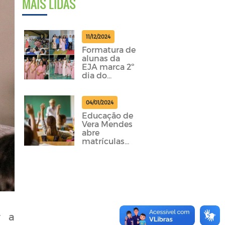
MAIS LIDAS
11/12/2024
Formatura de
alunas da
EJA marca 2º
dia do
aniversário de
29 anos de
Vera Mendes
04/01/2024
– PI
Educação de
Vera Mendes
abre
matrículas
para o ano
letivo de
2024 nas
Instituições
Municipais
de Ensino
r a