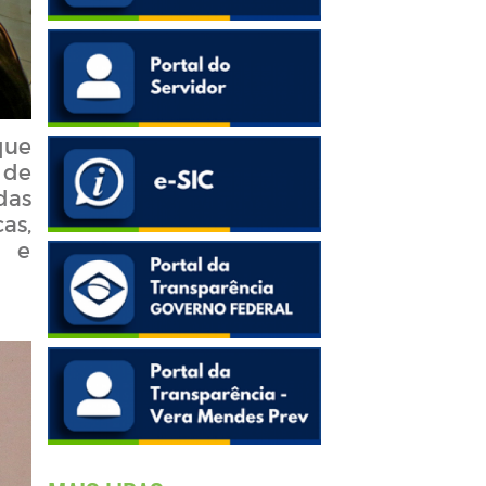
que
 de
das
as,
s e