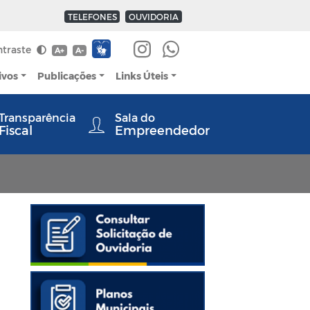
TELEFONES
OUVIDORIA
ntraste
A+
A-
ivos
Publicações
Links Úteis
Transparência
Sala do
Fiscal
Empreendedor