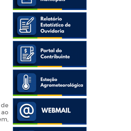
 de
 ao
em,